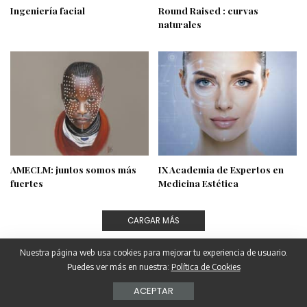
Ingeniería facial
Round Raised : curvas
naturales
AMECLM: juntos somos más
IX Academia de Expertos en
fuertes
Medicina Estética
CARGAR MÁS
Nuestra página web usa cookies para mejorar tu experiencia de usuario.
Puedes ver más en nuestra:
Política de Cookies
ACEPTAR