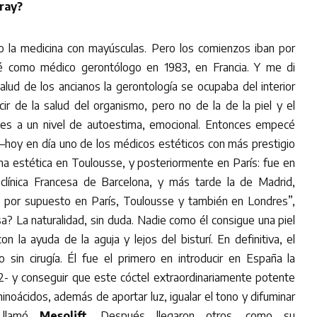
ray?
o la medicina con mayúsculas. Pero los comienzos iban por
é como médico gerontólogo en 1983, en Francia. Y me di
alud de los ancianos la gerontología se ocupaba del interior
cir de la salud del organismo, pero no de la de la piel y el
tes a un nivel de autoestima, emocional. Entonces empecé
–hoy en día uno de los médicos estéticos con más prestigio
ina estética en Toulousse, y posteriormente en París: fue en
clínica Francesa de Barcelona, y más tarde la de Madrid,
, por supuesto en París, Toulousse y también en Londres”,
sa? La naturalidad, sin duda. Nadie como él consigue una piel
n la ayuda de la aguja y lejos del bisturí. En definitiva, el
ro sin cirugía. Él fue el primero en introducir en España la
2- y conseguir que este cóctel extraordinariamente potente
inoácidos, además de aportar luz, igualar el tono y difuminar
o llamó
Mesolift
. Después llegaron otros, como su