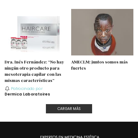
Dra. Inés Fernández: “No hay
AMECLM: juntos somos más
ningún otro producto para
fuertes
mesoterapia capilar con las
mismas características”
Patrocinado por
Dermica Laboratoires
CARGAR MÁS