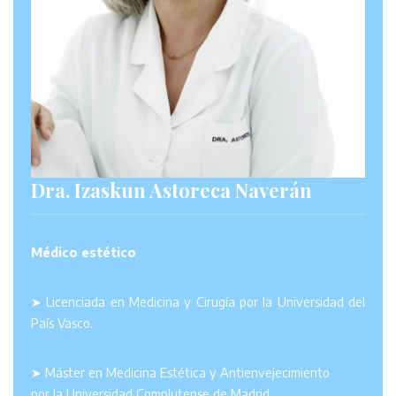
Dra. Izaskun Astoreca Naverán
Médico estético
➤ Licenciada en Medicina y Cirugía por la Universidad del
País Vasco.
➤ Máster en Medicina Estética y Antienvejecimiento
por la Universidad Complutense de Madrid.