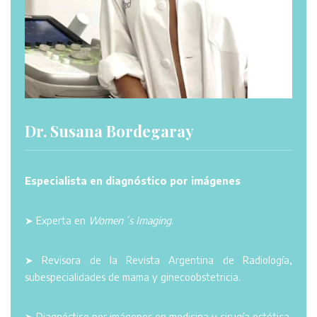
Dr. Susana Bordegaray
Especialista en diagnóstico por imágenes
➤ Experta en
Women´s Imaging
.
➤ Revisora de la Revista Argentina de Radiología,
subespecialidades de mama y ginecoobstetricia.
➤ Diagnóstico por imágenes en medicina y cirugía estética.