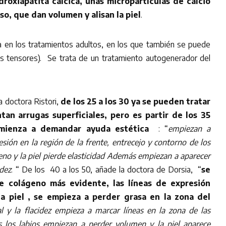
droxiapatita cálcica, unas micropartículas de calcio
o, que dan volumen y alisan la piel
.
a en los tratamientos adultos, en los que también se puede
los tensores). Se trata de un tratamiento autogenerador del
a doctora Ristori,
de los 25 a los 30 ya se pueden tratar
ntan arrugas superficiales, pero es partir de los 35
mienza a demandar ayuda estética
: “
empiezan a
esión en la región de la frente, entrecejo y contorno de los
eno y la piel pierde elasticidad Además empiezan a aparecer
idez
. “ De los 40 a los 50, añade la doctora de Dorsia, “
se
 colágeno más evidente, las líneas de expresión
a piel , se empieza a perder grasa en la zona del
l y la flacidez empieza a marcar líneas en la zona de las
s los labios empiezan a perder volumen y la piel aparece