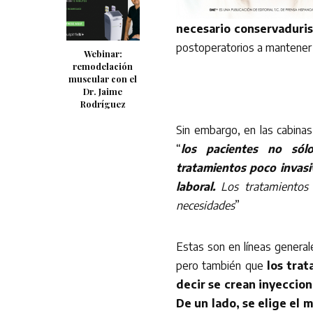
necesario conservaduri
postoperatorios a mantener p
Webinar:
remodelación
muscular con el
Dr. Jaime
Rodríguez
Sin embargo, en las cabinas 
“
los pacientes no só
tratamientos poco invasi
laboral.
Los tratamientos i
necesidades
”
Estas son en líneas general
pero también que
los trat
decir se crean inyeccion
De un lado, se elige el