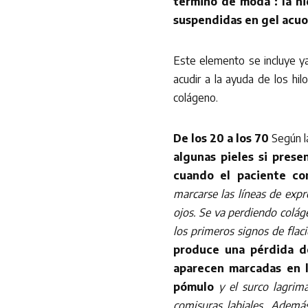
término de moda : la hi
suspendidas en gel acuos
Este elemento se incluye y
acudir a la ayuda de los hi
colágeno.
De los 20 a los 70
Según l
algunas pieles si prese
cuando el paciente co
marcarse las líneas de expr
ojos. Se va perdiendo colág
los primeros signos de flac
produce una pérdida de
aparecen marcadas en l
pómulo
y el surco lagrima
comisuras labiales. Ademá