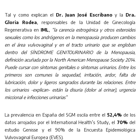
Tal y como explican el
Dr. Juan José Escribano
y la
Dra.
Gloria Rodea
, responsables de la Unidad de Ginecología
Regenerativa en
IML
,
“la carencia estrogénica y otros esteroides
sexuales como los andrógenos en la menopausia producen cambios
en el área vulvovaginal y en el tracto urinario que se engloban
dentro del SÍNDROME GENITOURINARIO de la Menopausia,
definición acuñada por la North American Menopause Society 2014.
Puede cursar con síntomas genitales o síntomas urinarios. Entre los
primeros son comunes la sequedad, irritación, ardor, falta de
lubricación, dolor y ligeros sangrados durante las relaciones. Entre
los urinarios -explican- están la disuria (dolor al orinar), urgencia
miccional e infecciones urinarias”
La prevalencia en España del SGM oscila entre el
52,4%
de los
datos arrojados por el International Health’s Study, el
70%
del
estudio Genisse y el 90% de la Encuesta Epidemiológica
Vulvovaginal Europea (EVES).