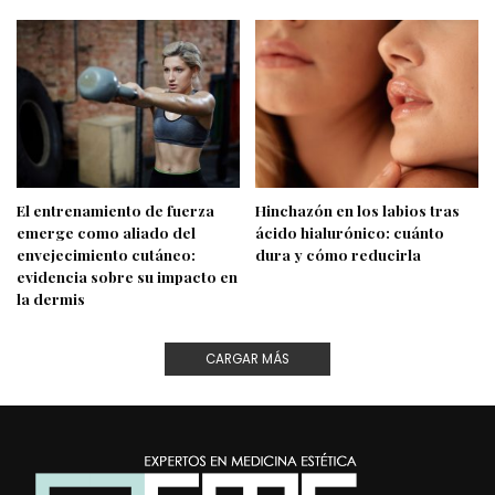
El entrenamiento de fuerza
Hinchazón en los labios tras
emerge como aliado del
ácido hialurónico: cuánto
envejecimiento cutáneo:
dura y cómo reducirla
evidencia sobre su impacto en
la dermis
CARGAR MÁS