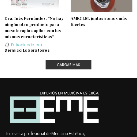
Dra. Inés Fernández: “No hay
AMECLM: juntos somos más
ningún otro producto para
fuertes
mesoterapia capilar con las
mismas características”
Patrocinado por
Dermica Laboratoires
CARGAR MÁS
Tu revista profesional de Medicina Estética,