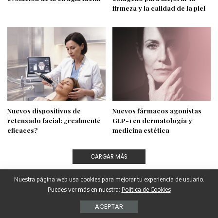
firmeza y la calidad de la piel
Nuevos dispositivos de
Nuevos fármacos agonistas
retensado facial: ¿realmente
GLP-1 en dermatología y
eficaces?
medicina estética
CARGAR MÁS
Nuestra página web usa cookies para mejorar tu experiencia de usuario.
Puedes ver más en nuestra:
Política de Cookies
ACEPTAR