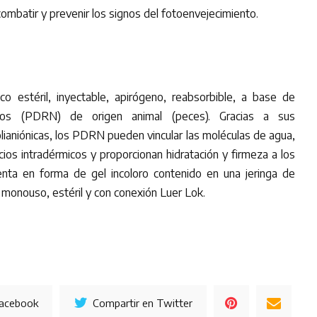
ombatir y prevenir los signos del fotoenvejecimiento.
co estéril, inyectable, apirógeno, reabsorbible, a base de
zados (PDRN) de origen animal (peces). Gracias a sus
olianiónicas, los PDRN pueden vincular las moléculas de agua,
acios intradérmicos y proporcionan hidratación y firmeza a los
enta en forma de gel incoloro contenido en una jeringa de
, monouso, estéril y con conexión Luer Lok.
Facebook
Compartir en Twitter