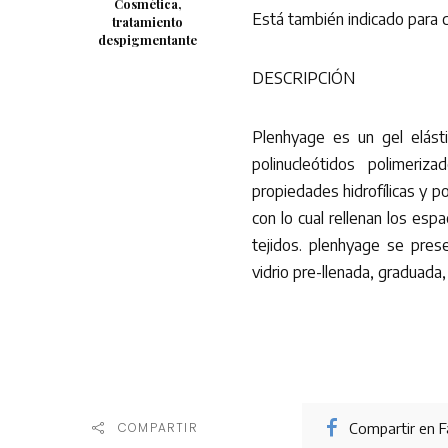
Cosmética,
Está también indicado para c
tratamiento
despigmentante
DESCRIPCIÓN
Plenhyage es un gel elásti
polinucleótidos polimeri
propiedades hidrofílicas y p
con lo cual rellenan los esp
tejidos. plenhyage se pres
vidrio pre-llenada, graduada
Compartir en 
COMPARTIR