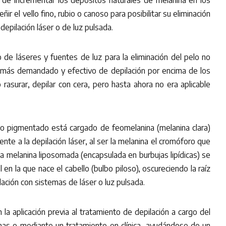
 de incrementar los depósitos naturales de melanina en los
ñir el vello fino, rubio o canoso para posibilitar su eliminación
depilación láser o de luz pulsada.
 de láseres y fuentes de luz para la eliminación del pelo no
 más demandado y efectivo de depilación por encima de los
rasurar, depilar con cera, pero hasta ahora no era aplicable
oco pigmentado está cargado de feomelanina (melanina clara)
e a la depilación láser, al ser la melanina el cromóforo que
la melanina liposomada (encapsulada en burbujas lipídicas) se
l en la que nace el cabello (bulbo piloso), oscureciendo la raíz
ilación con sistemas de láser o luz pulsada.
 la aplicación previa al tratamiento de depilación a cargo del
as o mediante un tratamiento en clínica, ayudándose de un