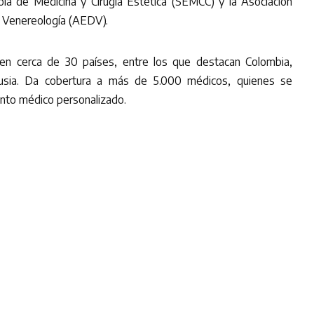
la de Medicina y Cirugía Estética (SEMCC) y la Asociación
 Venereología (AEDV).
n cerca de 30 países, entre los que destacan Colombia,
usia. Da cobertura a más de 5.000 médicos, quienes se
nto médico personalizado.