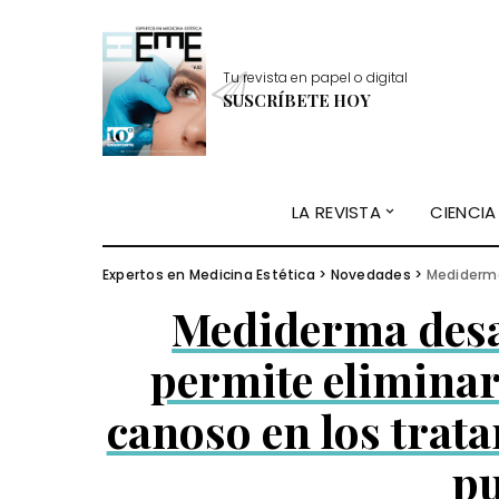
Tu revista en papel o digital
SUSCRÍBETE HOY
LA REVISTA
CIENCIA
Expertos en Medicina Estética
>
Novedades
>
Mediderma desarro
Mediderma desa
permite eliminar 
canoso en los trata
pu