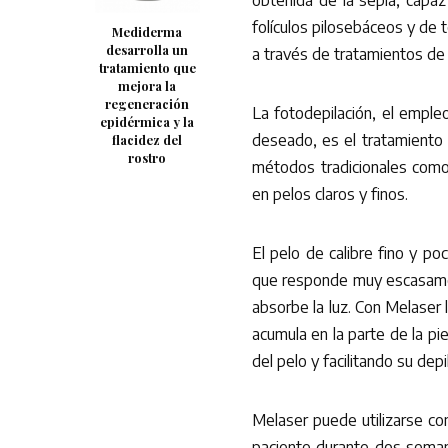
obtenida de la sepia, capaz
folículos pilosebáceos y de te
Mediderma
desarrolla un
a través de tratamientos de 
tratamiento que
mejora la
regeneración
La fotodepilación, el empleo
epidérmica y la
deseado, es el tratamiento
flacidez del
rostro
métodos tradicionales como 
en pelos claros y finos.
El pelo de calibre fino y p
que responde muy escasament
absorbe la luz. Con Melaser 
acumula en la parte de la pie
del pelo y facilitando su dep
Melaser puede utilizarse con
paciente durante dos seman