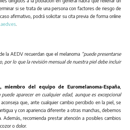
es dirigidos a la población en general habrá que rellenar un
erminar si se trata de una persona con factores de riesgo de
caso afirmativo, podrá solicitar su cita previa de forma online
.aedv.es
.
 de la AEDV recuerdan que el melanoma
“puede presentarse
o, por lo que la revisión mensual de nuestra piel debe incluir
,
miembro del equipo de Euromelanoma-España
,
puede aparecer en cualquier edad, aunque es excepcional
Y aconseja que, ante cualquier cambio percibido en la piel, se
 antigua y con apariencia diferente a otras manchas, debemos
ta. Además, recomienda prestar atención a posibles cambios
scozor o dolor.