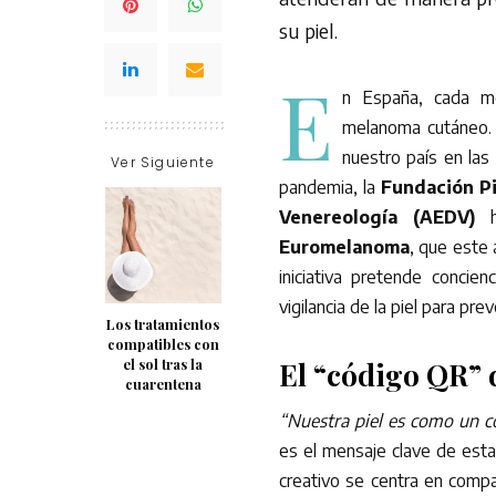
su piel.
E
n España, cada m
melanoma cutáneo. L
nuestro país en las
Ver Siguiente
pandemia, la
Fundación Pi
Venereología (AEDV)
ha
Euromelanoma
, que este
iniciativa pretende concie
vigilancia de la piel para prev
Los tratamientos
compatibles con
el sol tras la
El “código QR” d
cuarentena
“Nuestra piel es como un c
es el mensaje clave de est
creativo se centra en comp