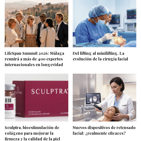
LifeSpan Summit 2026: Málaga
Del lifting al minilifting. La
reunirá a más de 400 expertos
evolución de la cirugía facial
internacionales en longevidad
Sculptra, bioestimulación de
Nuevos dispositivos de retensado
colágeno para mejorar la
facial: ¿realmente eficaces?
firmeza y la calidad de la piel