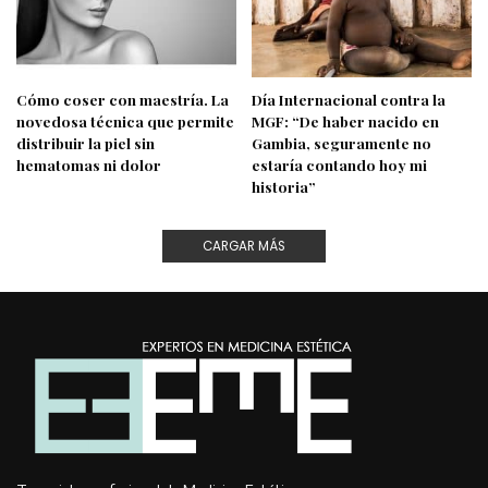
Cómo coser con maestría. La
Día Internacional contra la
novedosa técnica que permite
MGF: “De haber nacido en
distribuir la piel sin
Gambia, seguramente no
hematomas ni dolor
estaría contando hoy mi
historia”
CARGAR MÁS