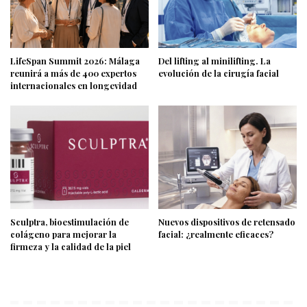
LifeSpan Summit 2026: Málaga
Del lifting al minilifting. La
reunirá a más de 400 expertos
evolución de la cirugía facial
internacionales en longevidad
Sculptra, bioestimulación de
Nuevos dispositivos de retensado
colágeno para mejorar la
facial: ¿realmente eficaces?
firmeza y la calidad de la piel