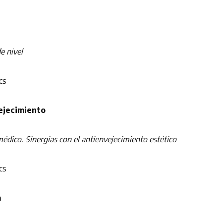
de nivel
cs
jecimiento
dico. Sinergias con el antienvejecimiento estético
cs
a