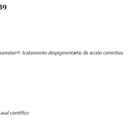
39
melan®: tratamiento despigmenta
nte de acción correctiva
val científico