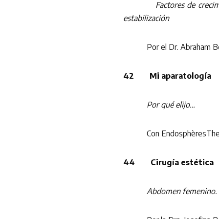
Factores de creci
estabilización
Por el Dr. Abraham Be
42 Mi aparatología
Por qué elijo…
Con EndosphèresThe
44 Cirugía estética
Abdomen femenino. Lip