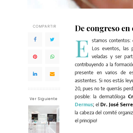
De congreso en
COMPARTIR
E
stamos contentos: 
Los eventos, las 
veladas y ser par
contribuyendo a la formación
presente en varios de es
asistentes. Si nos estás le
20, pues no te querrás perd
posible: la dermatóloga
C
Ver Siguiente
Dermus
; el
Dr. José Serr
la cabeza del comité organ
el principio!