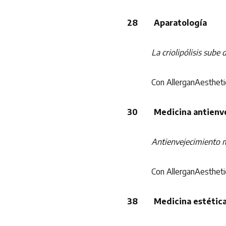
28 Aparatología
La criolipólisis sube 
Con AllerganAestheti
30 Medicina antienve
Antienvejecimiento mé
Con AllerganAestheti
38 Medicina estétic