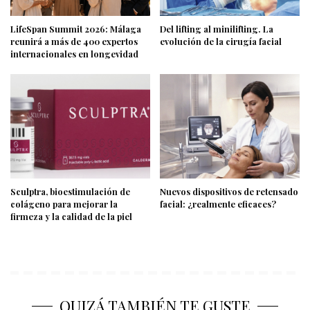
LifeSpan Summit 2026: Málaga
Del lifting al minilifting. La
reunirá a más de 400 expertos
evolución de la cirugía facial
internacionales en longevidad
Sculptra, bioestimulación de
Nuevos dispositivos de retensado
colágeno para mejorar la
facial: ¿realmente eficaces?
firmeza y la calidad de la piel
QUIZÁ TAMBIÉN TE GUSTE