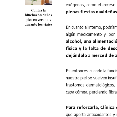
exógenos, como el exceso 
Contra la
plenas fiestas navideñas
hinchazón de los
pies en verano y
durante los viajes
En cuanto al interno, podría
algún medicamento y, por
alcohol, una alimentació
física y la falta de de
dejándolo a merced de 
Es entonces cuando la funció
nuestra piel se vuelven insu
trastornos dermatológicos, 
capa córnea, perdiendo fibra
Para reforzarla, Clínic
que aporta antioxidantes y 