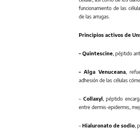
funcionamiento de las células
de las arrugas.
Principios activos de Un
– Quintescine
, péptido an
– Alga Venuceana
, ref
adhesión de las células córne
–
Collaxyl
, péptido encarg
entre dermis-epidermis, mejor
–
Hialuronato de sodio
, 