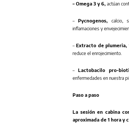
– Omega 3 y 6,
actúan cont
–
Pycnogenos,
calcio, s
inflamaciones y envejecimie
–
Extracto de plumeria,
f
reduce el enrojecimiento.
–
Lactobacilo pro-biot
enfermedades en nuestra pie
Paso a paso
La sesión en cabina co
aproximada de 1 hora y c