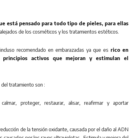
ue está pensado para todo tipo de pieles, para ellas
lejados de los cosméticos y los tratamientos estéticos.
e incluso recomendado en embarazadas ya que es
rico en
 principios activos que mejoran y estimulan el
del tratamiento son :
ar, calmar, proteger, restaurar, alisar, reafirmar y aportar
reducción de la tensión oxidante, causada por el daño al ADN
s causados por los rayos ultravioletas . Estimula y mejora del