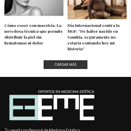
Cómo coser con maestría. La
Día Internacional contra la
novedosa técnica que permite
MGF: “De haber nacido en
distribuir la piel sin
Gambia, seguramente no
hematomas ni dolor
estaría contando hoy mi
historia”
CARGAR MÁS
Tu revista profesional de Medicina Estética,