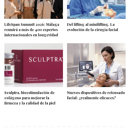
LifeSpan Summit 2026: Málaga
Del lifting al minilifting. La
reunirá a más de 400 expertos
evolución de la cirugía facial
internacionales en longevidad
Sculptra, bioestimulación de
Nuevos dispositivos de retensado
colágeno para mejorar la
facial: ¿realmente eficaces?
firmeza y la calidad de la piel