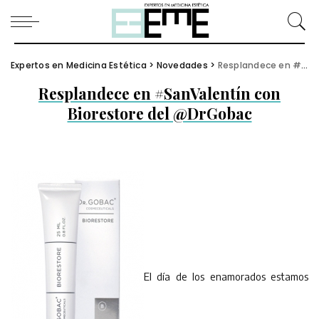
Expertos en Medicina Estética
>
Novedades
>
Resplandece en #SanValentín con Biorestore del @DrGobac
Resplandece en #SanValentín con
Biorestore del @DrGobac
El día de los enamorados estamos