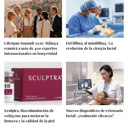
LifeSpan Summit 2026: Málaga
Del lifting al minilifting. La
reunirá a más de 400 expertos
evolución de la cirugía facial
internacionales en longevidad
Sculptra, bioestimulación de
Nuevos dispositivos de retensado
colágeno para mejorar la
facial: ¿realmente eficaces?
firmeza y la calidad de la piel