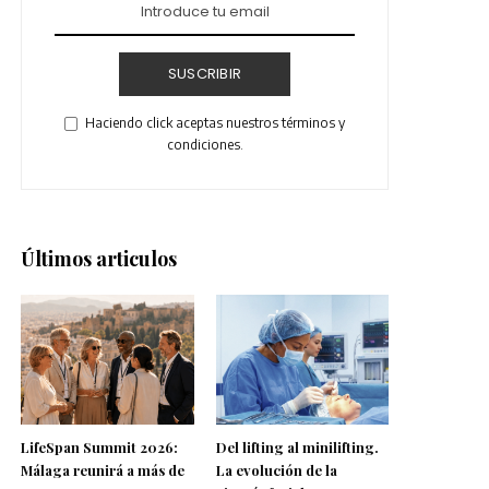
SUSCRIBIR
Haciendo click aceptas nuestros términos y
condiciones.
Últimos articulos
LifeSpan Summit 2026:
Del lifting al minilifting.
Málaga reunirá a más de
La evolución de la