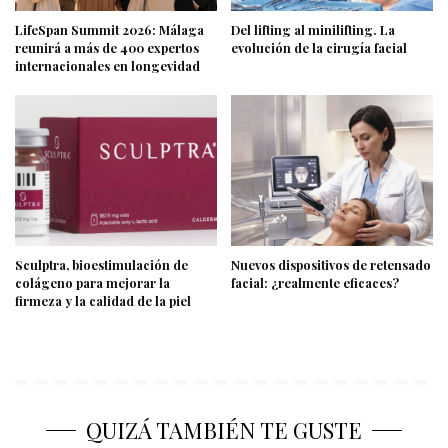
LifeSpan Summit 2026: Málaga
Del lifting al minilifting. La
reunirá a más de 400 expertos
evolución de la cirugía facial
internacionales en longevidad
Sculptra, bioestimulación de
Nuevos dispositivos de retensado
colágeno para mejorar la
facial: ¿realmente eficaces?
firmeza y la calidad de la piel
QUIZÁ TAMBIÉN TE GUSTE