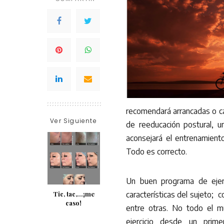
recomendará arrancadas o car
Ver Siguiente
de reeducación postural, un
aconsejará el entrenamien
Todo es correcto.
Un buen programa de ejer
Tic, tac,…¡me
características del sujeto; c
caso!
entre otras. No todo el mu
ejercicio desde un prim