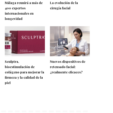
Málaga reunirá a más de
La evolución de la
400 expertos
cirugía facial
internacionales en
longevidad
Sculptra,
Nuevos dispositivos de
bioestimulación de
retensado facial:
colágeno para mejorar la
¿realmente eficaces?
firmeza y la calidad de la
piel