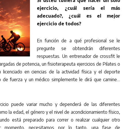
Si usted tuviera que hacer un solo
ejercicio, ¿cuál sería el más
adecuado?, ¿cuál es el mejor
ejercicio de todos?
En función de a qué profesional se le
pregunte se obtendrán diferentes
respuestas. Un entrenador de crossfit le
gadas de potencia, un fisioterapeuta ejercicios de Pilates o
 licenciado en ciencias de la actividad física y el deporte
to de fuerza y un médico simplemente le dirá que camine…
cicio puede variar mucho y dependerá de las diferentes
omo la edad, el género y el nivel de acondicionamiento físico,
ndo está preparado para correr o realizar cualquier otro
er momento, necesitamos por lo tanto, una fase de