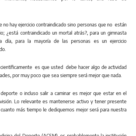
e no hay ejercicio contraindicado sino personas que no están
io; ¿está contraindicado un mortal atrás?, para un gimnasta
a día, para la mayoría de las personas es un ejercicio
do.
científicamente es que usted debe hacer algo de actividad
lidades, por muy poco que sea siempre será mejor que nada.
n deporte o incluso salir a caminar es mejor que estar en el
levisión. Lo relevante es mantenerse activo y tener presente
o, cuanto más tiempo le dediquemos mejor será para nuestra
dicina del Deporte (ACSM), es probablemente la institución