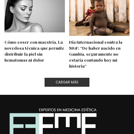
Cómo coser con maestría. La
Día Internacional contra la
novedosa técnica que permite
MGF: “De haber nacido en
distribuir la piel sin
Gambia, seguramente no
hematomas ni dolor
estaría contando hoy mi
historia”
CARGAR MÁS