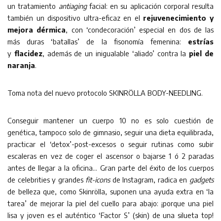
un tratamiento
antiaging
facial: en su aplicación corporal resulta
también un dispositivo ultra-eficaz en el
rejuvenecimiento y
mejora dérmica
, con ‘condecoración’ especial en dos de las
más duras ‘batallas’ de la fisonomía femenina:
estrías
y
flacidez
, además de un inigualable ‘aliado’ contra la
piel de
naranja
.
Toma nota del nuevo protocolo SKINRÖLLA BODY-NEEDLING.
Conseguir mantener un cuerpo 10 no es solo cuestión de
genética, tampoco solo de gimnasio, seguir una dieta equilibrada,
practicar el ‘detox’-post-excesos o seguir rutinas como subir
escaleras en vez de coger el ascensor o bajarse 1 ó 2 paradas
antes de llegar a la oficina… Gran parte del éxito de los cuerpos
de celebrities y grandes
fit-icons
de Instagram, radica en
gadgets
de belleza que, como Skinrölla, suponen una ayuda extra en ‘la
tarea’ de mejorar la piel del cuello para abajo: ¡porque una piel
lisa y joven es el auténtico ‘Factor S’ (skin) de una silueta top!