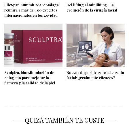
LifeSpan Summit 2026: Málaga
Del lifting al minilifting. La
reunirá a más de 400 expertos
evolución de la cirugía facial
internacionales en longevidad
Sculptra, bioestimulación de
Nuevos dispositivos de retensado
colágeno para mejorar la
facial: ¿realmente eficaces?
firmeza y la calidad de la piel
QUIZÁ TAMBIÉN TE GUSTE