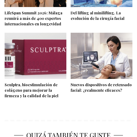
LifeSpan Summit 2026: Málaga
Del lifting al minilifting. La
reunirá a más de 400 expertos
evolución de la cirugía facial
internacionales en longevidad
Sculptra, bioestimulación de
Nuevos dispositivos de retensado
colágeno para mejorar la
facial: ¿realmente eficaces?
firmeza y la calidad de la piel
QUIZÁ TAMBIÉN TE GUSTE