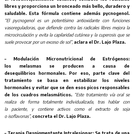
libres y proporciona un bronceado
más bello, duradero y
saludable. Esta fórmula contiene además pycnogenol.
“El
pycnogenol es un potentísimo antioxidante con funciones
vasoreguladoras, que defiende
contra las radicales libres mejora la
microcirculación y evita la capilaridad cutánea y la
cuperosis que se
suele provocar por un exceso de sol”,
aclara el Dr. Lajo Plaza.
– Modulación Micronutricional de Estrógenos:
los
melasmas se producen a causa de
desequilibrios
hormonales. Por eso, parte clave del
tratamiento se
basa en estabilizar los niveles
hormonales y evitar que
se den esos picos responsables
de los cuadros
melasmáticos.
“Este tratamiento vía oral se
realiza de
forma totalmente individualizada, tras hablar con
la
paciente, y contiene activos como el extracto de soja
o
isoflavonas”,
concreta el Dr. Lajo Plaza.
– Terapia Despigmentante Intralesionar: Se trata de una