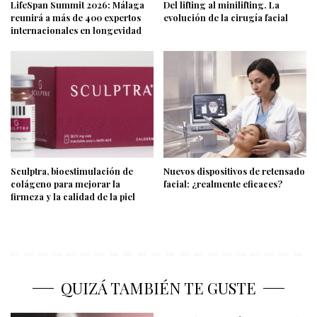
LifeSpan Summit 2026: Málaga
Del lifting al minilifting. La
reunirá a más de 400 expertos
evolución de la cirugía facial
internacionales en longevidad
Sculptra, bioestimulación de
Nuevos dispositivos de retensado
colágeno para mejorar la
facial: ¿realmente eficaces?
firmeza y la calidad de la piel
QUIZÁ TAMBIÉN TE GUSTE