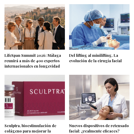
LifeSpan Summit 2026: Málaga
Del lifting al minilifting. La
reunirá a más de 400 expertos
evolución de la cirugía facial
internacionales en longevidad
Sculptra, bioestimulación de
Nuevos dispositivos de retensado
colágeno para mejorar la
facial: ¿realmente eficaces?