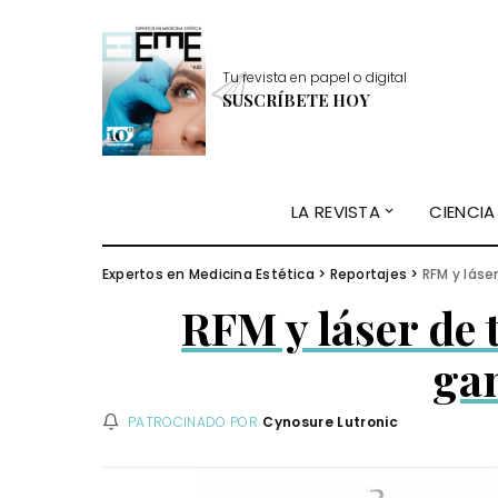
Tu revista en papel o digital
SUSCRÍBETE HOY
LA REVISTA
CIENCIA
Expertos en Medicina Estética
>
Reportajes
>
RFM y láse
RFM y láser de
ga
PATROCINADO POR
Cynosure Lutronic