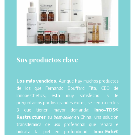
Sus productos clave
Los más vendidos.
Aunque hay muchos productos
de los que Fernando Bouffard Fita, CEO de
Innoaesthetics, está muy satisfecho, si le
preguntamos por los grandes éxitos, se centra en los
3 que tienen mayor demanda:
Inno-TDS®
Restructurer
su
best-seller
en China, una solución
transdérmica de uso profesional que repara e
hidrata la piel en profundidad;
Inno-Exfo®