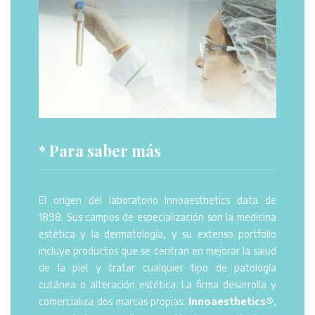
* Para saber más
El origen del laboratorio Innoaesthetics data de
1898. Sus campos de especialización son la medicina
estética y la dermatología, y su extenso portfolio
incluye productos que se centran en mejorar la salud
de la piel y tratar cualquier tipo de patología
cutánea o alteración estética. La firma desarrolla y
comercializa dos marcas propias:
Innoaesthetics®
,