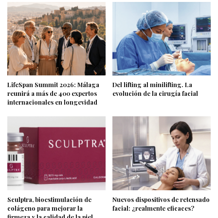
LifeSpan Summit 2026: Málaga
Del lifting al minilifting. La
reunirá a más de 400 expertos
evolución de la cirugía facial
internacionales en longevidad
Sculptra, bioestimulación de
Nuevos dispositivos de retensado
colágeno para mejorar la
facial: ¿realmente eficaces?
firmeza y la calidad de la piel