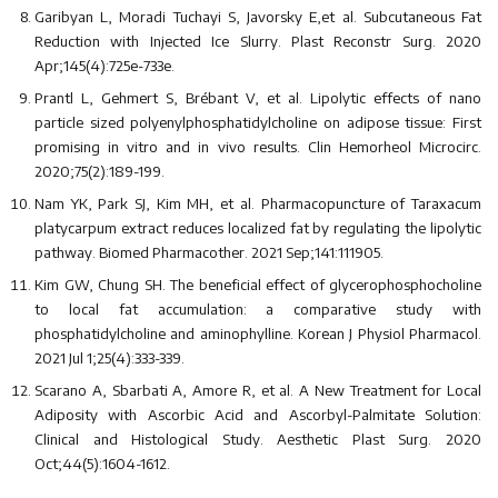
Garibyan L, Moradi Tuchayi S, Javorsky E,et al. Subcutaneous Fat
Reduction with Injected Ice Slurry. Plast Reconstr Surg. 2020
Apr;145(4):725e-733e.
Prantl L, Gehmert S, Brébant V, et al. Lipolytic effects of nano
particle sized polyenylphosphatidylcholine on adipose tissue: First
promising in vitro and in vivo results. Clin Hemorheol Microcirc.
2020;75(2):189-199.
Nam YK, Park SJ, Kim MH, et al. Pharmacopuncture of Taraxacum
platycarpum extract reduces localized fat by regulating the lipolytic
pathway. Biomed Pharmacother. 2021 Sep;141:111905.
Kim GW, Chung SH. The beneficial effect of glycerophosphocholine
to local fat accumulation: a comparative study with
phosphatidylcholine and aminophylline. Korean J Physiol Pharmacol.
2021 Jul 1;25(4):333-339.
Scarano A, Sbarbati A, Amore R, et al. A New Treatment for Local
Adiposity with Ascorbic Acid and Ascorbyl-Palmitate Solution:
Clinical and Histological Study. Aesthetic Plast Surg. 2020
Oct;44(5):1604-1612.