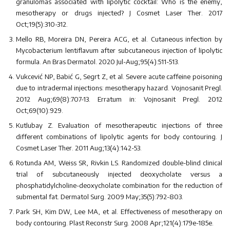
granulomas associated with lipolytic cocktail: Who is the enemy,
mesotherapy or drugs injected? J Cosmet Laser Ther. 2017
Oct;19(5):310-312.
Mello RB, Moreira DN, Pereira ACG, et al. Cutaneous infection by
Mycobacterium lentiflavum after subcutaneous injection of lipolytic
formula. An Bras Dermatol. 2020 Jul-Aug;95(4):511-513.
Vukcević NP, Babić G, Segrt Z, et al. Severe acute caffeine poisoning
due to intradermal injections: mesotherapy hazard. Vojnosanit Pregl.
2012 Aug;69(8):707-13. Erratum in: Vojnosanit Pregl. 2012
Oct;69(10):929.
Kutlubay Z. Evaluation of mesotherapeutic injections of three
different combinations of lipolytic agents for body contouring. J
Cosmet Laser Ther. 2011 Aug;13(4):142-53.
Rotunda AM, Weiss SR, Rivkin LS. Randomized double-blind clinical
trial of subcutaneously injected deoxycholate versus a
phosphatidylcholine-deoxycholate combination for the reduction of
submental fat. Dermatol Surg. 2009 May;35(5):792-803.
Park SH, Kim DW, Lee MA, et al. Effectiveness of mesotherapy on
body contouring. Plast Reconstr Surg. 2008 Apr;121(4):179e-185e.