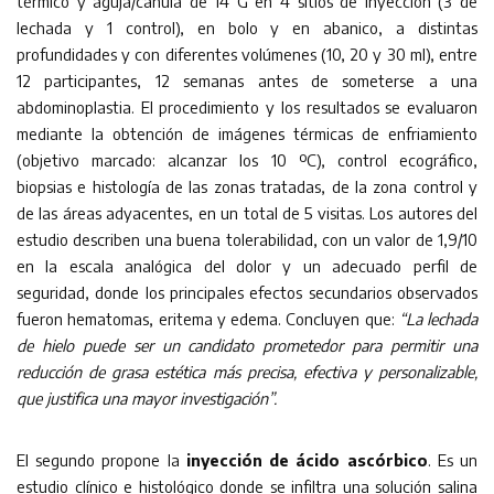
térmico y aguja/cánula de 14 G en 4 sitios de inyección (3 de
lechada y 1 control), en bolo y en abanico, a distintas
profundidades y con diferentes volúmenes (10, 20 y 30 ml), entre
12 participantes, 12 semanas antes de someterse a una
abdominoplastia. El procedimiento y los resultados se evaluaron
mediante la obtención de imágenes térmicas de enfriamiento
(objetivo marcado: alcanzar los 10 ºC), control ecográfico,
biopsias e histología de las zonas tratadas, de la zona control y
de las áreas adyacentes, en un total de 5 visitas. Los autores del
estudio describen una buena tolerabilidad, con un valor de 1,9/10
en la escala analógica del dolor y un adecuado perfil de
seguridad, donde los principales efectos secundarios observados
fueron hematomas, eritema y edema. Concluyen que:
“La lechada
de hielo puede ser un candidato prometedor para permitir una
reducción de grasa estética más precisa, efectiva y personalizable,
que justifica una mayor investigación”.
El segundo propone la
inyección de ácido ascórbico
. Es un
estudio clínico e histológico donde se infiltra una solución salina