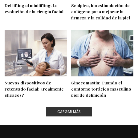
Del lifting al minilifting. La
Sculptra, bioestimulación de
evolución de la cirugía facial
colágeno para mejorar la
firmeza y la calidad de la piel
Nuevos dispositivos de
Ginecomastia: Cuando el
retensado facial: ¿realmente
contorno torácico masculino
eficaces?
pierde definición
CARGAR MÁS