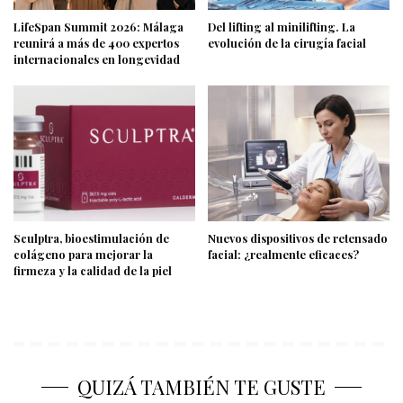
LifeSpan Summit 2026: Málaga
Del lifting al minilifting. La
reunirá a más de 400 expertos
evolución de la cirugía facial
internacionales en longevidad
Sculptra, bioestimulación de
Nuevos dispositivos de retensado
colágeno para mejorar la
facial: ¿realmente eficaces?
firmeza y la calidad de la piel
QUIZÁ TAMBIÉN TE GUSTE