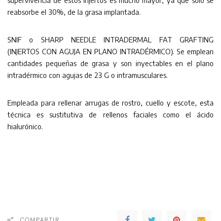
supervivencia de estos injertos es mucho mayor, ya que sólo se
reabsorbe el 30%, de la grasa implantada.
SNIF o SHARP NEEDLE INTRADERMAL FAT GRAFTING
(INJERTOS CON AGUJA EN PLANO INTRADÉRMICO). Se emplean
cantidades pequeñas de grasa y son inyectables en el plano
intradérmico con agujas de 23 G o intramusculares.
Empleada para rellenar arrugas de rostro, cuello y escote, esta
técnica es sustitutiva de rellenos faciales como el ácido
hialurónico.
COMPARTIR